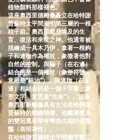
植物顏料那樣褪色。
這座奧西里德雕像矗立在哈特謝
普蘇特太平間廟宇第三層的一根
柱子前。奧西里斯是埃及的生
育、復活和來世之神。他通常被
描繪成一具木乃伊，拿著一根鉤
子和連枷作為權杖，象徵著他對
自然的控制。與騙子（在右邊）
結合的是一個權杖（象形符號，
意思是“統治”）。與連枷（在左
邊）相結合的是一個十字章（象
形文字，意思是“生命”）。這座
奧西里斯雕像具有女法老哈特謝
普蘇特的精緻特徵。他戴著埃及
的雙冠冕和帶有彎曲尖端的假鬍
鬚（表明神性）。
在哈特謝普蘇特太平間廟宇第三