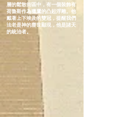
層的鬆散街區中，有一個裝飾有
荷魯斯作為獵鷹的凸起浮雕。他
戴著上下埃及的雙冠，提醒我們
法老是神的塵世顯現，他是諸天
的統治者。