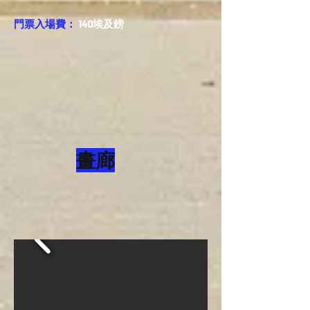
門票入場費：
140埃及鎊
畫廊