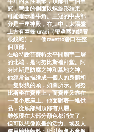
牛耳的女性頭部，頂部有一個皇
冠，彎曲的側面以螺旋形結束，
可能暗示著牛角。王冠的中央部
分是一座神殿，在其中，太陽盤
上方有兩條 uraei（帶罩蓋的飼養
眼鏡蛇）。一個cavetto簷口在整
個頂部。
在哈特謝普蘇特太平間廟宇二層
的北端，是阿努比斯禮拜堂。阿
努比斯是防腐之神和墓地之神。
他經常被描繪成一個人的身體和
一隻豺狼的頭，如圖所示。阿努
比斯坐在寶座上，而寶座又靠在
一個小底座上。他面對著一堆供
品，從底部到頂部有八層。
雖然現在大部分顏色都消失了，
但可以想像原畫的活力。埃及人
使用礦物顏料；所以顏色不會像