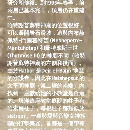
研究和修復。到1995年春季，前
兩層已基本完工，頂層仍在重建
中。
哈特謝普蘇特神廟的位置很好，
可以避開岩石滑坡，這與內布赫
佩特-門圖霍特普 (Nebhepetre-
Mentuhotep) 和圖特摩斯三世
(Thutmose III) 的神廟不同（哈特
謝普蘇特神廟的左側和後面）。
由於Hathor 是Deir el-Bahri 地區
的守護者，因此在Hatshepsut 的
太平間神廟（第二層的南端）內
找到一座獻給她的小教堂是合適
的。填滿這座教堂庭院的柱子有
哈索爾柱子，每根柱子都類似於
sistrum，一種與愛與音樂女神相
關的打擊樂器。首都是一個帶有