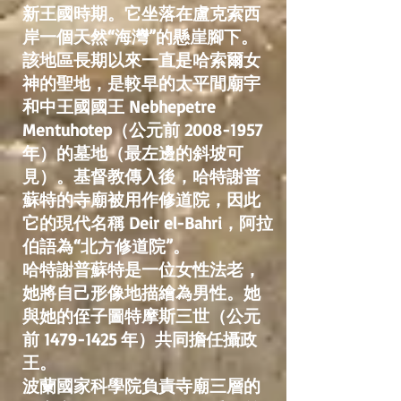
新王國時期。它坐落在盧克索西
岸一個天然“海灣”的懸崖腳下。
該地區長期以來一直是哈索爾女
神的聖地，是較早的太平間廟宇
和中王國國王 Nebhepetre
Mentuhotep（公元前
2008-1957
年）的墓地（最左邊的斜坡可
見）。基督教傳入後，哈特謝普
蘇特的寺廟被用作修道院，因此
它的現代名稱 Deir el-Bahri，阿拉
伯語為“北方修道院”。
哈特謝普蘇特是一位女性法老，
她將自己形像地描繪為男性。她
與她的侄子圖特摩斯三世（公元
前
1479-1425
年）共同擔任攝政
王。
波蘭國家科學院負責寺廟三層的