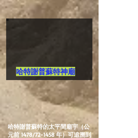
哈特謝普蘇特神廟
哈特謝普蘇特的太平間廟宇（公
元前 1478/72-1458 年）可追溯到