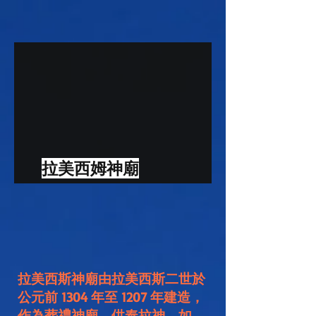
拉美西姆神廟
拉美西斯神廟由拉美西斯二世於
公元前 1304 年至 1207 年建造，
作為葬禮神廟，供奉拉神。如